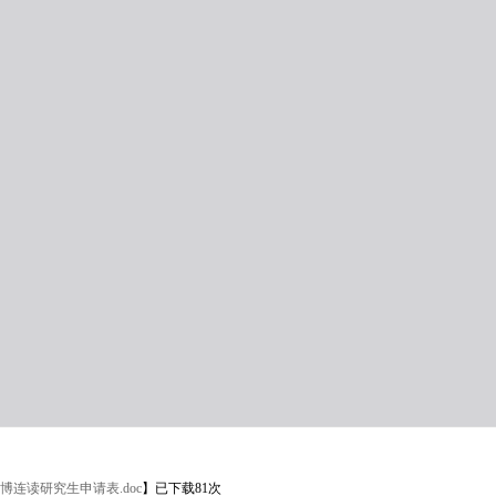
博连读研究生申请表.doc
】已下载
81
次