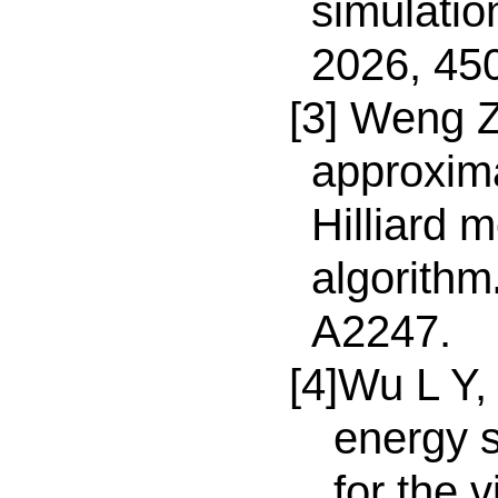
simulatio
2026, 45
[3] Weng Z
approxima
Hilliard 
algorithm
A2247.
[4]Wu L Y,
energy 
for the 