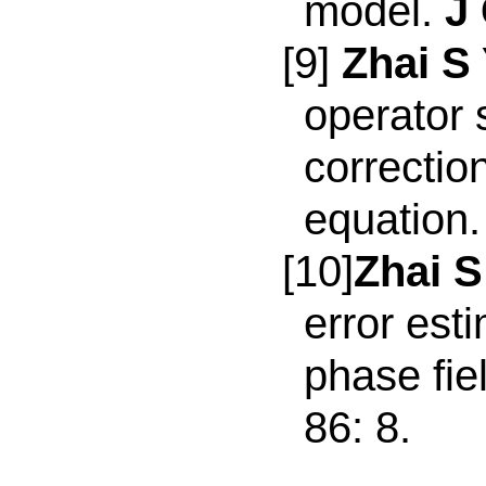
model.
J
[9]
Zhai S
operator 
correctio
equation
[10]
Zhai S
error esti
phase fie
86: 8.