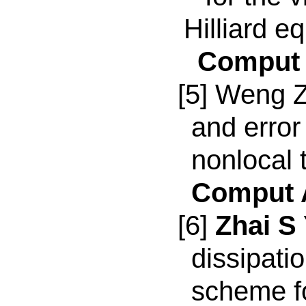
Hilliard e
Comput 
[5]
Weng Z
and error
nonlocal 
Comput 
[6]
Zhai S
dissipati
scheme fo