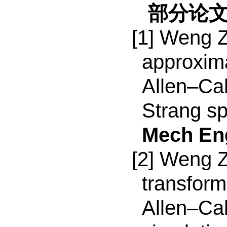
部分论
[1] Weng Z
approxima
Allen
–
Ca
Strang sp
Mech En
[2] Weng Z
transform
Allen
–
Cah