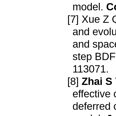
model.
C
[7] Xue Z 
and evolu
and space 
step BDF
113071.
[8]
Zhai S
effective
deferred 