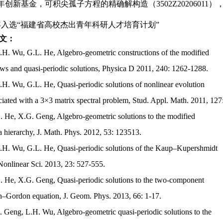
新基金，可积尖孤子方程的精确解构造（3502Z20206011），2020
5年入选“福建省高校杰出青年科研人才培育计划”
文：
.H. Wu, G.L. He, Algebro-geometric constructions of the modified
ws and quasi-periodic solutions, Physica D 2011, 240: 1262-1288.
H. Wu, G.L. He, Quasi-periodic solutions of nonlinear evolution
ciated with a 3×3 matrix spectral problem, Stud. Appl. Math. 2011, 127
. He, X.G. Geng, Algebro-geometric solutions to the modified
hierarchy, J. Math. Phys. 2012, 53: 123513.
.H. Wu, G.L. He, Quasi-periodic solutions of the Kaup–Kupershmidt
onlinear Sci. 2013, 23: 527-555.
. He, X.G. Geng, Quasi-periodic solutions to the two-component
n–Gordon equation, J. Geom. Phys. 2013, 66: 1-17.
. Geng, L.H. Wu, Algebro-geometric quasi-periodic solutions to the