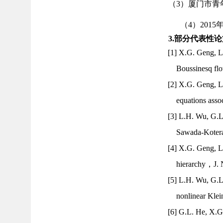
（3）厦门市青年创
（4）201
3.
部分代表性论
[1] X.G. Geng, L
Boussinesq flo
[2] X.G. Geng, L.
equations asso
[3] L.H. Wu, G.L
Sawada-Kotera 
[4] X.G. Geng, L
hierarchy，J. N
[5] L.H. Wu, G.L
nonlinear Klei
[6] G.L. He, X.G