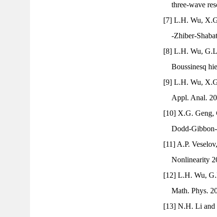
three-wave res
[7] L.H. Wu, X.G
-Zhiber-Shabat
[8] L.H. Wu, G.L.
Boussinesq hie
[9] L.H. Wu, X.G
Appl. Anal. 2
[10] X.G. Geng, 
Dodd-Gibbon-S
[11] A.P. Veselo
Nonlinearity 2
[12] L.H. Wu, G.
Math. Phys. 20
[13] N.H. Li and 