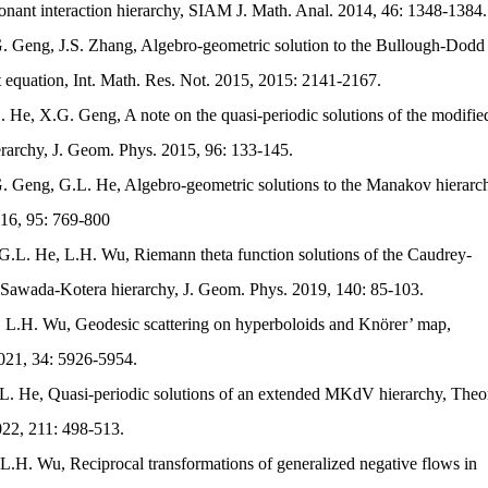
onant interaction hierarchy, SIAM J. Math. Anal. 2014, 46: 1348-1384.
. Geng, J.S. Zhang, Algebro-geometric solution to the Bullough-Dodd
 equation, Int. Math. Res. Not. 2015, 2015: 2141-2167.
 He, X.G. Geng, A note on the quasi-periodic solutions of the modifie
rarchy, J. Geom. Phys. 2015, 96: 133-145.
. Geng, G.L. He, Algebro-geometric solutions to the Manakov hierarc
016, 95: 769-800
G.L. He, L.H. Wu, Riemann theta function solutions of the Caudrey-
awada-Kotera hierarchy, J. Geom. Phys. 2019, 140: 85-103.
v, L.H. Wu, Geodesic scattering on hyperboloids and Knörer’ map,
021, 34: 5926-5954.
L. He, Quasi-periodic solutions of an extended MKdV hierarchy, Theo
22, 211: 498-513.
L.H. Wu, Reciprocal transformations of generalized negative flows in