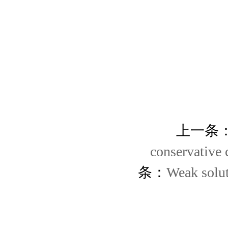
上一条
conservati
条：
Weak solut