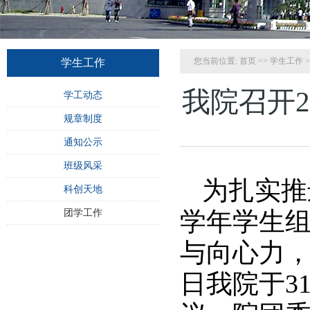
您当前位置:
首页
>>
学生工作
>
学生工作
我院召开
学工动态
规章制度
通知公示
班级风采
为扎实推
科创天地
学年学生
团学工作
与向心力，
日我院于3