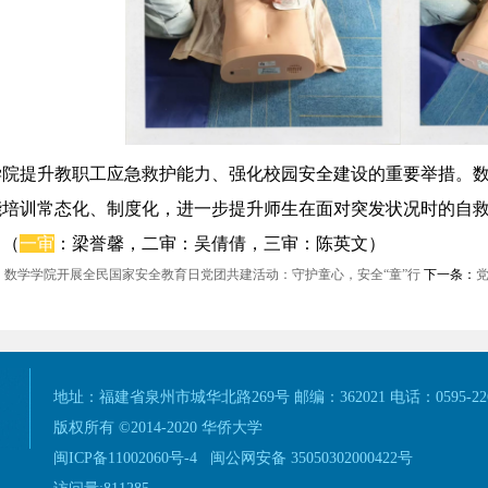
学院提升教职工应急救护能力、强化校园安全建设的重要举措。
能培训常态化、制度化，进一步提升师生在面对突发状况时的自
。（
一审
：梁誉馨，二审：吴倩倩，三审：陈英文）
：
数学学院开展全民国家安全教育日党团共建活动：守护童心，安全“童”行
下一条：
地址：福建省泉州市城华北路269号 邮编：362021 电话：0595-226
版权所有 ©2014-2020 华侨大学
闽ICP备11002060号-4
闽公网安备 35050302000422号