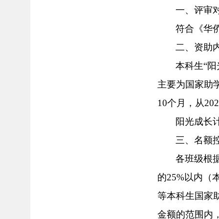
一、评审
符合《华
二、资助
本科生
“
主要为国家助学
10个月，从202
阳光成长
三、名额
各
班级
根
的
25%以内
等本科生国家
金额的范围内