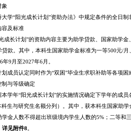
对象
侨大学
“阳光成长计划”资助办法》中规定条件的全日制
内容及标准
阳光成长计划”的资助内容主要为助学贷款、国家助学金
贷款。其中，本科生国家助学金标准为一等500元/月、二
6
年
9月至202
7
年
6月。
计划成员认定同时作为
“双困”毕业生求职补助等各项
控制与等级确定
据本学年
“
阳光成长计划
”
的实施情况确定下学年的成员
（本科生与研究生名额分列）。其中，获本科生国家助学
助学金人数不得超出
班级
境内
学生人数的
5%；二等和
，
详见附件
8
。