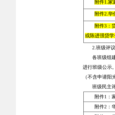
附件
1.
附件
2.
附件
3：
或陈进强贷学
2.班级
评
各班级组
进行班级公示
（
不含申请阳
班级民主
附件
1：
附件
2：