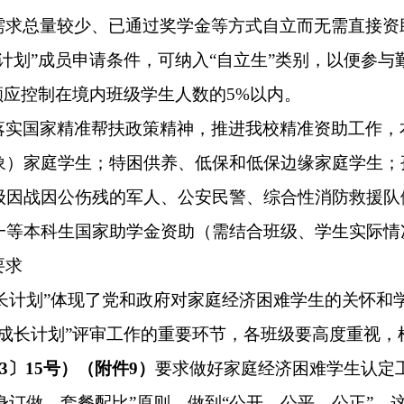
需求总量较少、已通过奖学金等方式自立而无需直接资
计划
”
成员申请条件，可纳入
“
自立生
”
类别，以便参与
额应控制在境内
班级学生
人数的
5%以内。
落实国家精准帮扶政策精神，推进我校精准资助工作，
象）家庭学生；
特困供养、低保和低保边缘家庭学生
；
级因战因公伤残的军人、公安民警、综合性消防救援队
一等本科生国家助学金资助
（需结合
班级
、学生
实际情
要求
光成长计划”体现了党和政府对家庭经济困难学生的关怀
光成长计划”评审工作的重要环节，各
班级
要高度重视，
23〕15号）（附件
9
）
要求做好家庭经济困难学生认定
量身订做、套餐配比”原则，做到“公开、公平、公正”