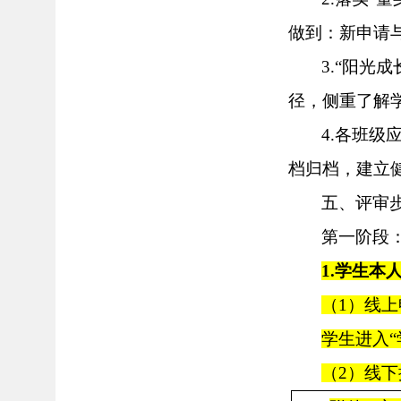
做到：新申请
3.“阳光
径，侧重了解
4.各
班级
档归档，建立
五、评审
第一阶段
1.学生本
（
1）线
学生进入
（
2）线