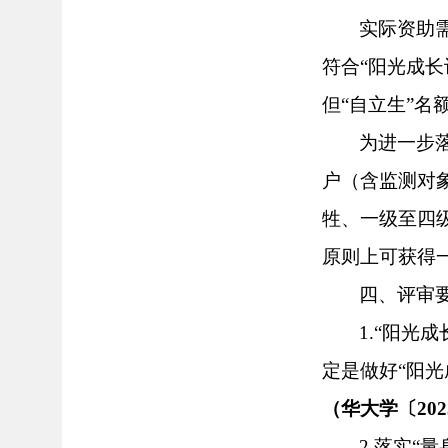
实际资助
符合
“
阳光成长
但
“
自立生
”
名
为进一步
户（含监测对
牲、一级至四
原则上可获得
四、评审
1.“阳
定是做好“阳
（华大学〔
20
2.落实“