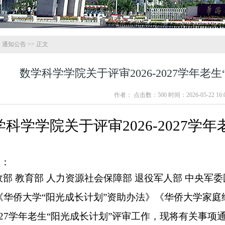
>
通知公告
>> 正文
数学科学学院关于评审2026-2027学年老
作者： 点击数：
500
时间：2026-05-22 16:0
学科学学院
关于评审
202
6
-202
7
学年
级：
政部
教育部
人力资源社会保障部
退役军人部
中央军委
《华侨大学
“阳光成长计划”资助办法》《华侨大学家
2
7
学年老生
“阳光成长计划”评审工作，现将有关事项