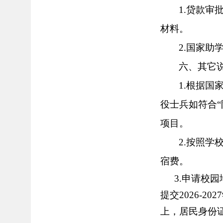
1.贷款
材料。
2.国家助
六、其它
1.根据国
役士兵
如符合
项目。
2
.按照学
宿费。
3
.申请校
提交202
6
-202
7
上，居民身份