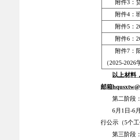
附件
3：
附件
4：
附件
5：2
附件
6：2
附件
7：
（202
5
-202
6
以上材料
邮箱hqusxt
第二阶段
6
月
1
日
-
6
行公示
（
5个
第三阶段