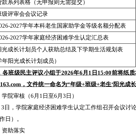
贷款系列表格（无申报则无需提交）
班级评审会会议记录
02
6
-202
7
学年本科老生国家助学金等级名额分配表
02
6
-202
7
学年家庭经济困难学生认定汇总表
阳光成长计划员个人获助总结及下学期生活规划表
学年阳光成长计划成员）
，各班级民主评议小组于
202
6
年
6
月
1
日
1
5
:00前将纸
w@163.com，文件统一命名为“年级+班级+老生‘阳光成
：学院审核（
6
月
1
日至
6
月
3
日）
月
3
日，学院家庭经济困难学生认定工作组召开会议讨
工作日
）
。
：资助落实