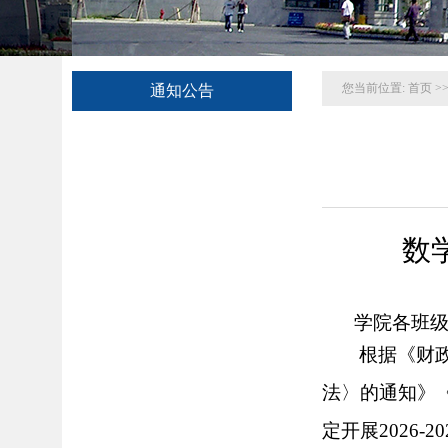
您当前位置:
首页
>
通知公告
数
学院各班
根据《财
法〉的通知》
定开展202
6
-20