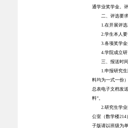
通学业奖学金。
二、评选要
1.在开展评
2.学生本人
3.各项奖学
4.学院成立
三、报送时
1.申报研究
料均为一式一份）
总表电子文档发送至
料”。
2.研究生学
公室（数学楼214
子版请以班级为单