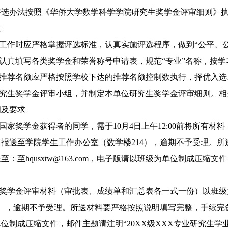
评选办法按照《华侨大学数学科学学院研究生奖学金评审细则》
求
选工作时应严格掌握评选标准，认真实施评选程序，做到“公平、
要认真填写各类奖学金和荣誉称号申请表，规范“专业”名称，按
金推荐名额应严格按照学校下达的推荐名额控制数执行，择优入选
研究生奖学金评审小组，并制定本单位研究生奖学金评审细则。
间及要求
生国家奖学金获得者的同学，需于10月4日上午12:00前将所有
报送至学院学生工作办公室（数学楼214），逾期不予受理。
：至hqusxtw@163.com，电子版请以班级为单位制成压缩
业奖学金评审材料（审批表、成绩单和汇总表各一式一份）以班级为单
），逾期不予受理。所送材料要严格按照说明填写完整，手续完备，并将
位制成压缩文件，邮件主题请注明“20XX级XXX专业研究生学业