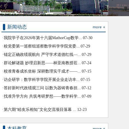
·
第六期“睦友乐相知”文化交流项目落幕 ...
12-23
新闻动态
·
数学科学学院喜获数学一级学科博士学位...
11-07
·
我院学子在2026年第十六届MathorCup数学...
07-30
·
校党委第一巡察组巡察数学科学学院党委...
07-29
·
锚定正确政绩观航向 严守学术道德红线—...
07-29
·
群论解谜题 妙理启新思——林亚南教授莅...
07-24
·
校准青春成长坐标 深耕数理实干成才——...
07-15
·
访企研学：数学科学学院开展企业走访丰...
07-15
·
答好新时代政绩观三问 以数为器铸青春担...
07-12
·
找准升学方向 共筑考研梦想——数学科学...
07-09
·
第六期“睦友乐相知”文化交流项目落幕 ...
12-23
·
数学科学学院喜获数学一级学科博士学位...
11-07
·
我院学子在2026年第十六届MathorCup数学...
07-30
本科教育