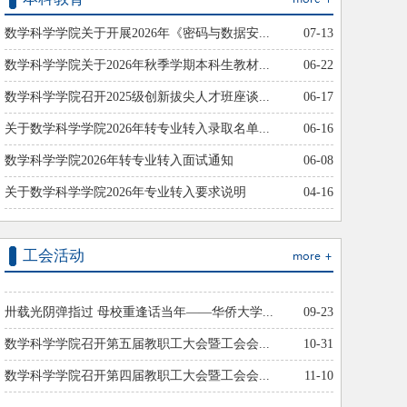
·
校党委第一巡察组巡察数学科学学院党委...
07-29
数学科学学院关于开展2026年《密码与数据安...
07-13
·
锚定正确政绩观航向 严守学术道德红线—...
07-29
·
群论解谜题 妙理启新思——林亚南教授莅...
07-24
数学科学学院关于2026年秋季学期本科生教材...
06-22
·
校准青春成长坐标 深耕数理实干成才——...
07-15
数学科学学院召开2025级创新拔尖人才班座谈...
06-17
·
访企研学：数学科学学院开展企业走访丰...
07-15
关于数学科学学院2026年转专业转入录取名单...
06-16
·
答好新时代政绩观三问 以数为器铸青春担...
07-12
数学科学学院2026年转专业转入面试通知
06-08
·
找准升学方向 共筑考研梦想——数学科学...
07-09
关于数学科学学院2026年专业转入要求说明
04-16
工会活动
卅载光阴弹指过 母校重逢话当年——华侨大学...
09-23
数学科学学院召开第五届教职工大会暨工会会...
10-31
数学科学学院召开第四届教职工大会暨工会会...
11-10